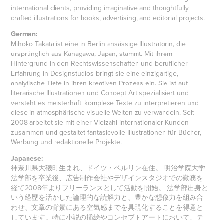
international clients, providing imaginative and thoughtfully
crafted illustrations for books, advertising, and editorial projects.
German:
Mihoko Takata ist eine in Berlin ansässige Illustratorin, die
ursprünglich aus Kanagawa, Japan, stammt. Mit ihrem
Hintergrund in den Rechtswissenschaften und beruflicher
Erfahrung in Designstudios bringt sie eine einzigartige,
analytische Tiefe in ihren kreativen Prozess ein. Sie ist auf
literarische Illustrationen und Concept Art spezialisiert und
versteht es meisterhaft, komplexe Texte zu interpretieren und
diese in atmosphärische visuelle Welten zu verwandeln. Seit
2008 arbeitet sie mit einer Vielzahl internationaler Kunden
zusammen und gestaltet fantasievolle Illustrationen für Bücher,
Werbung und redaktionelle Projekte.
Japanese:
神奈川県大磯町生まれ、ドイツ・ベルリン在住。 明治学院大学
法学部を卒業後、広告制作会社やデザインスタジオでの勤務を
経て2008年よりフリーランスとして活動を開始。 法学部出身と
いう経歴を活かした論理的な読解力と、豊かな想像力を組み合
わせ、文章の背景にある空気感までを具現化することを得意と
しています。特に小説の挿絵やコンセプトアートにおいて、テ